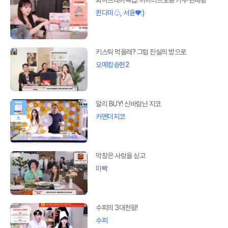
화이트데이특집! 아이러브오송 기부 판매왕
퀸다미♧, 서윤♥:)
키스틱 먹을래? 그럼 진실의 방으로
오메킴승현2
알리 BUY! 신바람난 지코
커맨더지코
막창은 사랑을 싣고
마빡
수피의 3대천왕!
수피