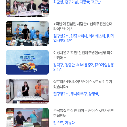
최군형, 흥구기님, 다콩♥, 고도반
<국밥에 진심인 사람들> 신의주찹쌀순대
라이브커머스
철구형2↑, [JS]박퍼니, 의리캐스터, [UP]
업사부외4명
이냉치열 기획전! 신천해주냉면x설빙 라이
브커머스
강덕구, 정중만, JuM.윤중2, [302]엄삼용
외1명
샵프리카 PB 라이브커머스 <드릴 만두가
있습니다>
철구형2↑, 두치와뿌꾸, 양팡♥,
추석특집 한삼인 라이브 커머스 <한가위엔
한삼인!>
감스트, 기뉴다