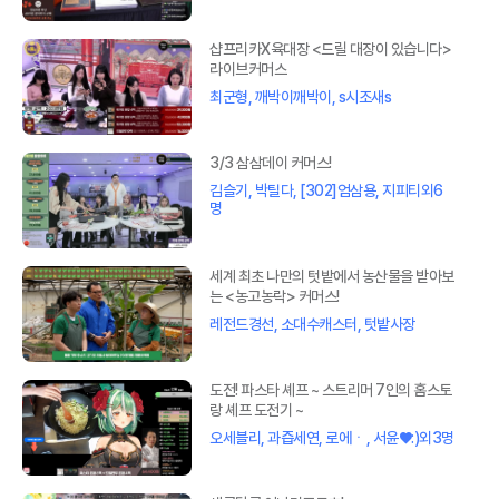
샵프리카X육대장 <드릴 대장이 있습니다>
라이브커머스
최군형, 깨박이깨박이, s시조새s
3/3 삼삼데이 커머스!
김슬기, 박틸다, [302]엄삼용, 지피티외6
명
세계 최초 나만의 텃밭에서 농산물을 받아보
는 <농고농락> 커머스!
레전드경선, 소대수캐스터, 텃밭사장
도전! 파스타 셰프 ~ 스트리머 7인의 홈스토
랑 셰프 도전기 ~
오세블리, 과즙세연, 로에ㆍ, 서윤♥:)외3명