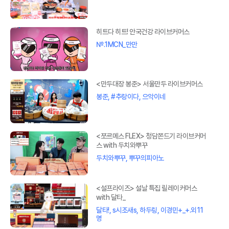
히트다 히트! 안국건강 라이브커머스
№.1MCN_만만
<만두대장 봉준> 서울만두 라이브커머스
봉준, #추랑이다, 으악이네
<쪼르메스 FLEX> 청담쫀드기 라이브커머
스 with 두치와뿌꾸
두치와뿌꾸, 뿌꾸의피아노
<설프라이즈> 설날 특집 릴레이커머스
with 달타_
달타!, s시조새s, 하두링, 이경민+_+.외11
명