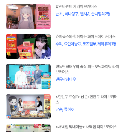
발렌타인데이 라이브커머스
난초., 하나링구, 엘시♪, 숩니찡외2명
츄파춥스와 함께하는 화이트데이 커머스
수피, ♡단아냥♡, 로즈쨈♥, 제리츄외1명
댄동단장태우의 술상 펴! - 모닝화이팅 라이
브커머스
댄동단장태우
<한만두 드실?> 남순x한만두 라이브커머
스
남순, 류하♡
<새벽집 막내아들> 새벽집 라이브커머스