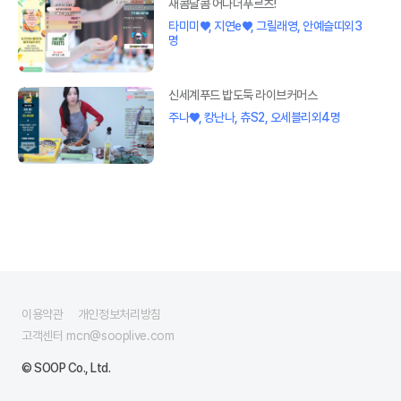
새콤달콤 어나더푸르츠!
타미미♥, 지연e♥, 그릴래영, 안예슬띠외3
명
신세계푸드 밥도둑 라이브커머스
주나♥, 캉난나, 츄S2, 오세블리외4명
이용약관
개인정보처리방침
고객센터 mcn@sooplive.com
© SOOP Co., Ltd.