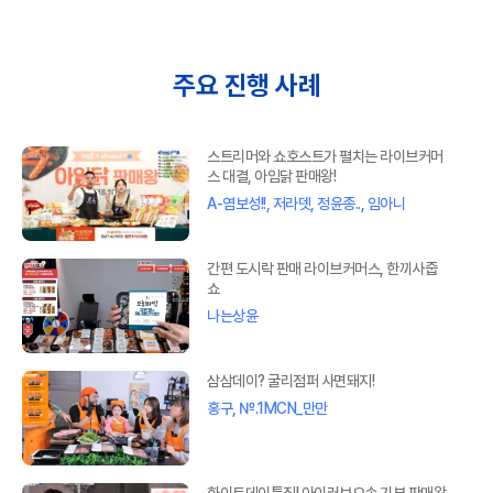
주요 진행 사례
스트리머와 쇼호스트가 펼치는 라이브커머
스 대결, 아임닭 판매왕!
A-염보성!!, 저라뎃, 정윤종.., 임아니
간편 도시락 판매 라이브커머스, 한끼사줍
쇼
나는상윤
삼삼데이? 굴리점퍼 사면돼지!
홍구, №.1MCN_만만